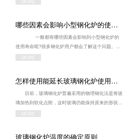
MORE
玻璃钢化炉控制系统的计算机必须由专人操作，严禁
非操作人员私自操作计算机及调整工艺参数。
哪些因素会影响小型钢化炉的使用寿命
2、严禁操作人员在计算机内加装其他软件，删除、
修改内部文件，严格执行玻璃钢化炉计算机开关操作
一般都有哪些因素会影响到小型钢化炉的
程序。 3、保时保质保量的完成公司下达的生产
使用寿命呢?很多钢化炉用户都会了解这个问题。今
任务，严格执行工艺规程，遵守钢化炉设备安全操作
天，洛阳申诚玻璃技术有限公司的工作人员就来跟大
MORE
规程，维护使用设备遵守安全文明生产和各项规章制
家简单的说一说吧! 众所周知，随着汽车以及建
度。 4、工作时间不准闲聊、打闹，更不能做与
筑等行业的不断发展壮大，小型钢化炉在市场中有非
怎样使用能延长玻璃钢化炉使用寿命
本工作无关的事;玻璃钢化炉操作人员严禁上班饮
常大的占有率。因此，在高质量的产品要求之下，玻
酒，禁止机器开启时离开工作岗位。 5、当玻璃
璃钢化炉的使用期限问题也就会十分重要了。
目前，玻璃钢化炉普遍采用的物理钢化法是将玻
钢化炉发生机械电器故障时，必须停机检查及时修
优质产品的使用期限也较长，对于小型钢化炉也如
璃加热到软化点附，这时玻璃仍能保持原来的形状，
复，无法解决时马上通知维修人员处理。 以上
此。因此玻璃加工厂家在选购设备时，应该选择有正
但玻璃中粒子已有一定的迁移能力，进行结构调整，
MORE
便是玻璃钢化炉厂家为大家整理的在操作钢化炉设备
规资质的钢化炉生产厂家，其产品质量也更有保障。
以使内部存在的应力很快消除。 然后将玻璃钢
进行对流加热的过程中要注意的一些问题了，如有设
由于钢化炉由玻璃材料制作，因此，在进行保养
化炉钢化玻璃进行吹风骤冷，当温度平衡后，玻璃表
玻璃钢化炉温度的确定原则
备使用需求，欢迎咨询洛阳申诚玻璃技术有限公司，