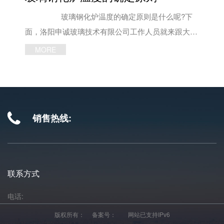
时，要小心谨慎，以免损坏玻璃，影响钢化玻璃生产
面产生了压应力，内层产生了张应力，即玻璃产生了
咨询热线：187-3797-1827、189-3900-8535! 文章内
线的正常运行。 在日常使用时，要使玻璃保持
一种均匀而有规律分布的内应力，提高了玻璃作为脆
玻璃钢化炉温度的确定原则是什么呢?下
容来源于玻璃钢化炉厂家：
清洁和干净，需要使玻璃钢化玻璃生产线边缘保持光
性材料的抗张强度，从而使玻璃抗弯曲和抗冲击强度
面，洛阳申诚玻璃技术有限公司工作人员就来跟大家
http://www.lywlglass.com/
滑，尤其是玻璃凸出来的地方，要保证不存在颗粒杂
得到提高。 同时，由于玻璃内部均匀应力的存
说说吧! 1.玻璃的应力要能够完全消除。玻璃中
MORE
物。 除此之外，洛阳申诚玻璃技术有限公司也
在，一旦玻璃局部受到超过其强度能承受的冲击发生
的残余应力不能完全消除，在淬冷初期玻璃中心形成
在这里提醒大家玻璃钢化炉的使用寿命也会受日常保
破裂时，在内部应力的作用下自爆为小颗粒，提高了
张应力时，很容易引起玻璃破裂。 2.玻璃温度不
养的影响，除了在操作中，要严格按操作规程来做以
其安全性。因此，钢化玻璃亦可称为预应力玻璃或安
能引起玻璃的严重变形，所以玻璃钢化炉炉温不能设
外，还要做好设备的日常维护，才能延长其寿命。
全玻璃。 而且大家也观察到了，随着汽车、建
置太高，以高于玻璃的出炉温度60~100°C为合适。
销售热线:
文章内容来源于申诚玻璃钢化炉厂家：
筑等行业发展，钢化炉设备在市场中也有了非常大的
3.由于玻璃具有对红外线选择性吸收的特性，玻
http://www.lywlglass.com
占有率。因此，在高质量产品要求下，玻璃钢化炉的
璃钢化炉内的红外波长要在玻璃吸收范围内。根据玻
使用期限问题就非常重要了。 优质的产品，其
璃的吸收光谱，炉内大辐射波长需好在3.0µm左右，
使用期限也较长，对于玻璃钢化炉也如此。因此，在
相应的炉温设置为700°C左右。 玻璃钢化炉温度
联系方式
选购设备时，应选择正规的生产厂家，其产品质量也
要设置在一个合理范围内，不能轻易调整。温度的微
更有保障。 除此之外，玻璃钢化炉厂家洛阳申
电话:
小调整，都会对玻璃加热效率产生较大影响。在实际
诚玻璃技术有限公司提醒大家，钢化炉的使用寿命也
生产中若需要调整玻璃出炉温度，一般是通过改变加
版权所有： 备案号：
网站已支持IPv6