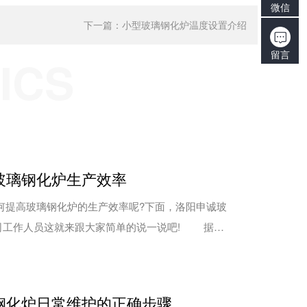
微信
下一篇：
小型玻璃钢化炉温度设置介绍
留言
ICS
玻璃钢化炉生产效率
玻璃钢化炉的生产效率呢?下面，洛阳申诚玻
司工作人员这就来跟大家简单的说一说吧! 据了
炉应用简单易操作，但是在使用中，要注意加热炉温
天，洛阳申诚玻璃技术有限公司工作人员就给大家介
定原则。 首先，加热炉温度要设置在一个合理范
钢化炉日常维护的正确步骤