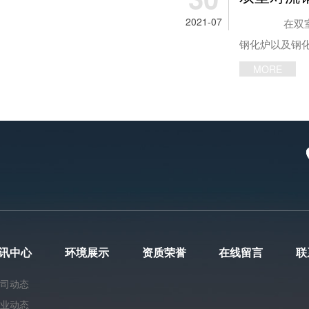
围内，不能轻
2021-07
加热效率。 
在双室对流
状态，加热时
钢化炉以及钢
加热时间值能
对流钢化炉，
MORE
温度不能引起
钢化炉的使用
于玻璃会吸收
常检查维护项
以上便是洛阳
上面是否有杂
于防火钢化炉的
各电控柜柜门
3797-1827、189-3900-85
按钮、开关是
http://www.lyw
台屏门上的指
柜、操作台屏
6、检查测试
7、检查测试
讯中心
环境展示
资质荣誉
在线留言
联
室对流钢化炉
公司动态
否正常; 9、
行业动态