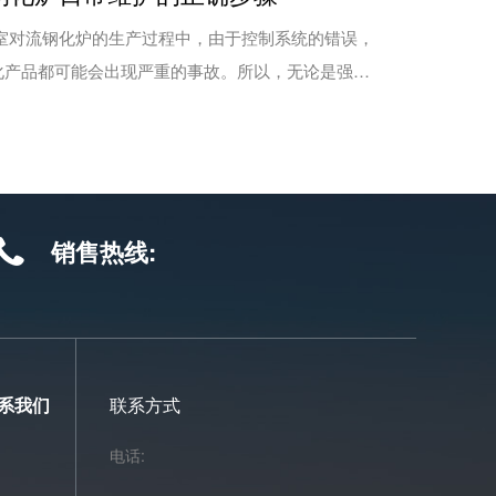
易调整。钢化炉设备温度的微小调整，都会影响玻璃
其次，在玻璃钢化炉的生产过程中，逐渐找出炉温
钢化炉的生产过程中，由于控制系统的错误，
间与玻璃情况三者的关系，使钢化炉的炉温设定值与
化产品都可能会出现严重的事故。所以，无论是强制
够设定为较佳值。 再者，钢化玻璃生产线的设定
还是平弯钢化炉，日常的维护都是必须的，以防影响
玻璃变形，因此，玻璃钢化炉炉温不能设置太高。由
寿命!但是日常维护的正确步骤是怎么样的呢? 日
红外线，因此，红外波长要在玻璃吸收范围内。
目 1、检查钢化炉的操作盒、操作台、电控柜等
申诚玻璃技术有限公司工作人员为大家收集整理的关
物和灰尘，清理干净; 2、检查双室对流钢化炉的
相关内容了，如有设备使用需求，欢迎咨询：187-
是否关闭可靠; 3、检查各操作柜、站、屏门上的
销售热线:
35! 文章内容来源于玻璃钢化炉厂家：
否完好、安装是否可靠; 4、检查各操作柜、操作
lglass.com/
示仪表是否完好、指示是否正常; 5、检查各操作
门上的指示灯(含警铃)是否完好、指示是否正常;
双室对流钢化炉的脚踏开关动作是否灵活可靠;
各处紧急停止按钮功能是否可靠; 8、检查测试双
系我们
联系方式
所有光电开关、编码器有无松动、错位，工作信号是
电话:
检查控制柜内通风散热风扇工作是否正常。 文章内