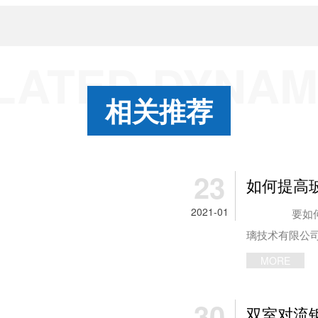
LATED DYNAM
相关推荐
23
如何提高
2021-01
要如何提高
璃技术有限公
解，玻璃钢化
MORE
度的设置。今
绍一下它的设
30
双室对流