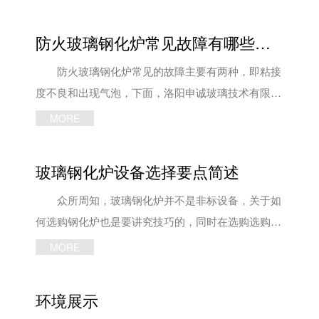
防火玻璃钢化炉常见故障有哪些，如何解决
防火玻璃钢化炉常见的故障主要有两种，即粘接
度不良和出现气泡，下面，洛阳申诚玻璃技术有限公
司工作人员就来跟大家好好的说一说吧! 一、防
MORE
火玻璃钢化炉钢化出的玻璃出现粘接度不良的情况，
主要有三种原因： 1、加工温度或保温时间不
玻璃钢化炉设备选择要点简述
够。解决方法：按工艺要求确保加热温度与保温时
间。 2、胶片失。解决方法：保证胶片储存环
众所周知，玻璃钢化炉并不是非标设备，关于如
境，整卷开封后尽快用完或密封保存，放置时间相对
何选购钢化炉也是要讲究技巧的，同时在选购选购玻
较长的胶片，建议先做小样板验证胶片的粘合力是否
璃钢化设备的过程中，玻璃深加工企业的厂房面积、
MORE
正常。 3、玻璃表面不洁净。解决方法：清洁玻
生产环境、电力情况等都要考虑。 如果要购买
璃油污灰尘。 二、防火玻璃钢化炉钢化出的玻
钢化炉，是根据自己的实际生产需求和对未来的发展
环境展示
璃出现气泡现象，主要有以下六个原因： 1、玻
规划来确定，资金充裕与否，对后期发展规划的路线