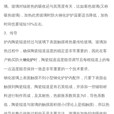
璃。玻璃对辐射热的吸收还与其黑度有关，比如着色玻璃(又称
吸热玻璃)，加热此类玻璃时防火钢化炉炉温要适当降低，加热
时间也要缩短10%左右。
3、传导
炉内陶瓷辊道经过与玻璃下表面触摸将热量传给玻璃。玻璃加
热过程中，确保陶瓷辊道温度的稳定是非常重要的，因此在客
户购买防火
时，陶瓷辊道温度能否调节且每根辊道上的每
钢化炉
一点温度能否保持一致是非常重要的一个技术要求。
钢化玻璃上表面触摸不到小型钢化炉炉内配件，只要下表面会
触摸到陶瓷辊道。陶瓷辊道是有石英组成，并添加一些辅助材
料进行制作而成，及其耐热，热膨胀系数简直为0，导热系数
低，陶瓷辊道与玻璃的触摸面积很小(理论上是线触摸)，所以热
传导在整个传热过程中不是主要方法，玻璃在加热炉内吸收的