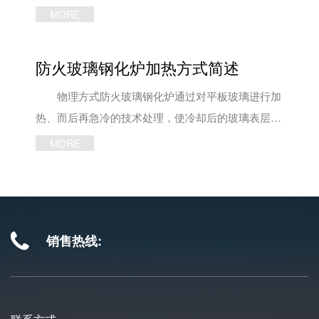
璃表面不平整。解决方法：增加胶片厚度。 2、
确定，都是影响到玻璃钢化炉的选型。 同时，
MORE
胶片厚度不均匀。解决方法：避免胶片错为重叠或拼
玻璃钢化炉的选择要看当地的发展情况，选购之前做
接。 3、夹层饰物有水分。解决方法：充分干燥
详细的做市场分析。钢化炉是重型设备，在购买时需
防火玻璃钢化炉加热方式简述
饰物。 4、过早停止真空泵。解决方法：待防火
要很大资金，检查维修也有影响。所以，在选购时，
玻璃钢化炉温度降低到40度以下方可停止抽真空。
设备的综合性能、售后服务、后期维修都是要考虑的
物理方式防火玻璃钢化炉通过对平板玻璃进行加
5、真空袋漏气或真空泵故障。解决方法：更换
因素。 在此，洛阳申诚玻璃技术有限公司为大
热、而后再急冷的技术处理，使冷却后的玻璃表层形
硅胶袋，保障真空泵运行，提高真空度≥0.094Mpa。
家总结了一些购买玻璃钢化炉的要点： 1、钢化
成压应力，玻璃内部形成张应力，从而达到提高玻璃
MORE
6、温度上升过快。解决方法：减慢防火钢化炉
炉生产出来的玻璃要平整，颗粒度好。 2、玻璃
强度，使普通退火玻璃成为钢化玻璃的设备。由于此
升温速度，分段升温，做EVA升温到70度保温10到15
钢化炉一定要有实力，有自己的技术，有自己的团
种钢化方式并不改变玻璃的化学组成，因此，称为物
分钟，再升温到120度保温40到50分钟，做PEV温到
队，和厂区，不要被一些皮包公司所蒙骗。 3、
理方式玻璃钢化设备。 如果按照防火玻璃钢化
75度保温10到20分钟，再升温到130度保温30到60分
钢化炉一定要节能，每平米多节约1度电，就多赚1块
炉的加热方式特性来分，该设备可分为强制对流加热
销售热线:
钟，保温时间视玻璃厚度而定。 文章内容来源于防
钱。 4、钢化炉要智能，好操作。不要再人工成
钢化设备和辐射式加热钢化设备;如果按照设备的结
火玻璃钢化炉厂家：http://www.lywlglass.com
本上无谓的增加。 洛阳申诚玻璃技术有限公司
构、功能特性来分，则可分为组合式钢化设备、平钢
生产的钢化炉产品节能，高效，好操作，如有需求，
化设备、弯钢化玻璃设备、连续钢化设备、双向式钢
欢迎咨询：187-3797-1827、189-3900-8535! 文章内
化设备、吊挂炉等等。 如果是化学性质，防火