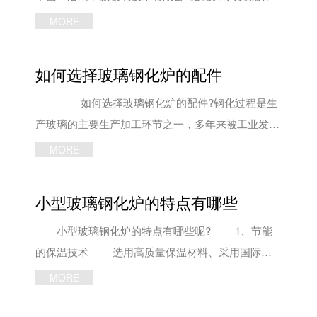
动采用交流变频技术，电机驱动的往复驱动速度可
大家说说吧! 据了解，加热功率指的是小型玻璃
MORE
调。各部位运行由以工业电脑及PLC组成的控制系统
钢化炉加热的能力，这是设备在设计时就已经确定的
自动完成。供风系统风压自动调节，上下风栅电动开
参数。 首先，上下部的加热方法不一样，上部
如何选择玻璃钢化炉的配件
合及风量电动平衡，主风阀自动通断。 如果您
主要靠辐射而下部靠传导和辐射来进行加热，当玻璃
想要了解玻璃钢化炉价格，可以随时联系洛阳申诚玻
进入小型玻璃钢化炉后的初始阶段，玻璃下表面由于
如何选择玻璃钢化炉的配件?钢化过程是生
璃技术有限公司，我们将竭诚为您服务。 文章内容
受热会先卷曲，随温度逐渐辐射至玻璃上表面，玻璃
产玻璃的主要生产加工环节之一，多年来被工业发展
来源于申诚玻璃钢化炉厂家：
就会逐渐平展。 如果在几十秒内玻璃卷曲的太
普遍使用。但是一整个钢化炉是由众多的配件整合在
MORE
http://www.lywlglass.com
厉害的话，出炉后玻璃的下表面中间会有一条白色的
一起的，钢化炉的配件和配件的选择很重要。
痕迹或者光畸变。为了解决这个问题，除了要把小型
钢化炉配件主要由放片段、对流加热段、平钢化段、
小型玻璃钢化炉的特点有哪些
玻璃钢化炉的下部温度设定的比上部低以外，还要把
和取片段四大部分，以及高压离心风机、供风管道、
下部的功率降低，让陶瓷棍的表面温度降低，使玻璃
集风箱、气路、电气控制柜、操作台等组成。
小型玻璃钢化炉的特点有哪些呢? 1、节能
在这个阶段卷曲的少一点。 小型玻璃钢化炉等
放片段主要是由钢质胶面辊道，升降台，边辊系统，
的保温技术 选用高质量保温材料、采用国际先
设备的操作十分精密，有一定的技术性，所以玻璃加
辊道直径4部分组成。玻璃钢化炉的加热段主要是由
进锚固安装工艺，不仅较大限度的降低了炉内金属固
MORE
工厂家需要对操作人员做必要的技术培训后才能上
加热炉体、传动系统、提升系统等组成。 平钢
定件对外的热传导、减少了电力消耗，而且使得小型
岗。 以上便是洛阳申诚玻璃技术有限公司为大
化段主要是由平钢化段由冷却风栅、输送辊道和集风
玻璃钢化炉内结构坚固耐用、有效寿命大大延长。