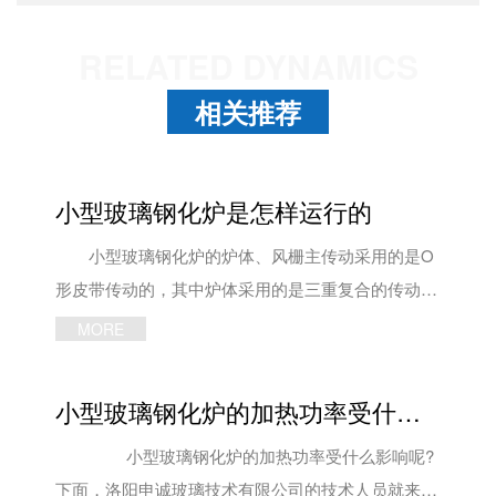
RELATED DYNAMICS
相关推荐
小型玻璃钢化炉是怎样运行的
小型玻璃钢化炉的炉体、风栅主传动采用的是O
形皮带传动的，其中炉体采用的是三重复合的传动同
步技术，即正交圆形的传动带加互联的圆形传动带。
MORE
出入片台主传动采用的是链传动，小型玻璃钢化
炉结构简洁、可靠，炉体以及风栅主传动设备有停电
小型玻璃钢化炉的加热功率受什么影响
状态的时候，手动应急出片功能根据客户需要也可增
加应急电源装置，需要保证停电之后的炉体陶瓷辊道
小型玻璃钢化炉的加热功率受什么影响呢?
的低速运转。 小型玻璃钢化炉机组的各部分传
下面，洛阳申诚玻璃技术有限公司的技术人员就来跟